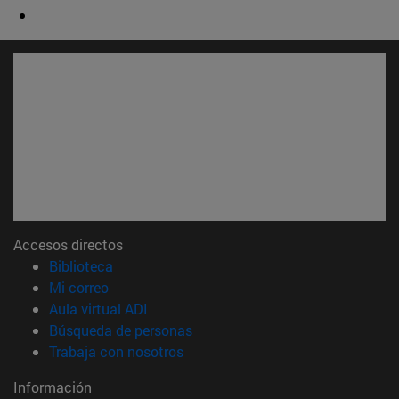
Accesos directos
(abre en nueva ventana)
Biblioteca
(abre en nueva ventana)
Mi correo
(abre en nueva ventana)
Aula virtual ADI
(abre en nueva ventana)
Búsqueda de personas
(abre en nueva ventana)
Trabaja con nosotros
Información