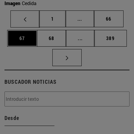
Imagen
Cedida
Página
Páginas intermedias Us
Página
1
...
66
Página
Página
Páginas intermedias U
Página
67
68
...
389
BUSCADOR NOTICIAS
Desde