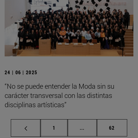
24 | 06 | 2025
“No se puede entender la Moda sin su
carácter transversal con las distintas
disciplinas artísticas”
Página
Páginas intermedias Us
Página
1
...
62