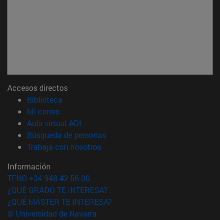
Accesos directos
(abre en nueva ventana)
Biblioteca
(abre en nueva ventana)
Mi correo
(abre en nueva ventana)
Aula virtual ADI
(abre en nueva ventana)
Búsqueda de personas
(abre en nueva ventana)
Trabaja con nosotros
Información
TFNO +34 948 42 56 00
¿QUÉ GRADO TE INTERESA?
¿QUÉ MÁSTER TE INTERESA?
© Universidad de Navarra