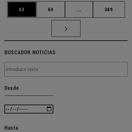
Página
Página
Páginas intermedias U
Página
63
64
...
389
BUSCADOR NOTICIAS
Desde
Hasta