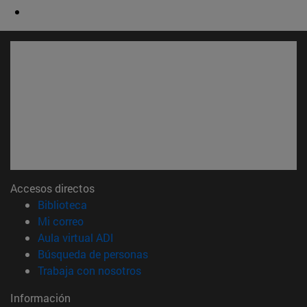
Accesos directos
(abre en nueva ventana)
Biblioteca
(abre en nueva ventana)
Mi correo
(abre en nueva ventana)
Aula virtual ADI
(abre en nueva ventana)
Búsqueda de personas
(abre en nueva ventana)
Trabaja con nosotros
Información