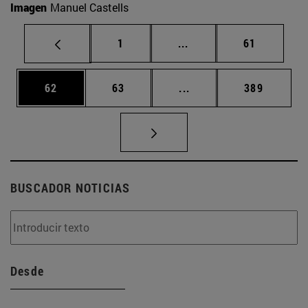
Imagen
Manuel Castells
Página
Páginas intermedias Us
Página
1
...
61
Página
Página
Páginas intermedias U
Página
62
63
...
389
BUSCADOR NOTICIAS
Desde