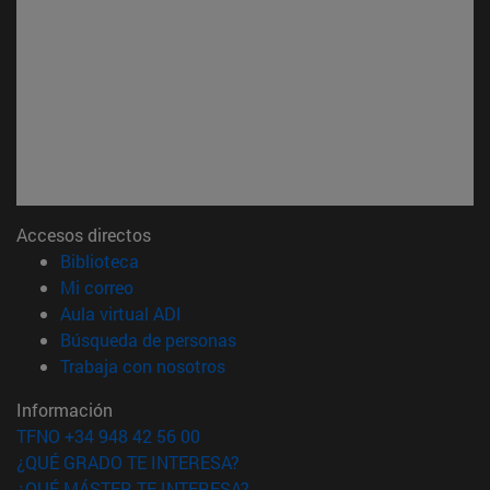
Accesos directos
(abre en nueva ventana)
Biblioteca
(abre en nueva ventana)
Mi correo
(abre en nueva ventana)
Aula virtual ADI
(abre en nueva ventana)
Búsqueda de personas
(abre en nueva ventana)
Trabaja con nosotros
Información
TFNO +34 948 42 56 00
¿QUÉ GRADO TE INTERESA?
¿QUÉ MÁSTER TE INTERESA?