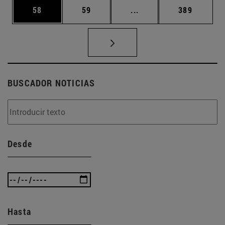
Página
Página
Páginas intermedias U
Página
58
59
...
389
BUSCADOR NOTICIAS
Desde
Hasta