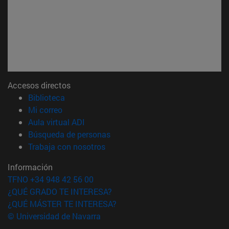
Accesos directos
(abre en nueva ventana)
Biblioteca
(abre en nueva ventana)
Mi correo
(abre en nueva ventana)
Aula virtual ADI
(abre en nueva ventana)
Búsqueda de personas
(abre en nueva ventana)
Trabaja con nosotros
Información
TFNO +34 948 42 56 00
¿QUÉ GRADO TE INTERESA?
¿QUÉ MÁSTER TE INTERESA?
© Universidad de Navarra