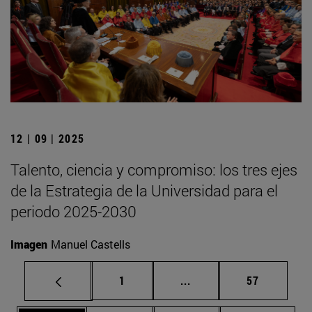
12 | 09 | 2025
Talento, ciencia y compromiso: los tres ejes
de la Estrategia de la Universidad para el
periodo 2025-2030
Imagen
Manuel Castells
Página
Páginas intermedias Us
Página
1
...
57