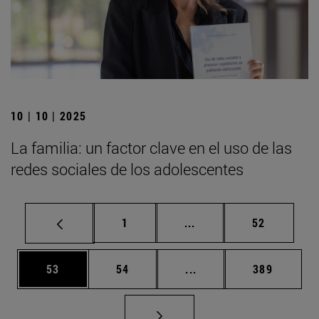
10 | 10 | 2025
La familia: un factor clave en el uso de las
redes sociales de los adolescentes
Página
Páginas intermedias Us
Página
1
...
52
Página
Página
Páginas intermedias U
Página
53
54
...
389