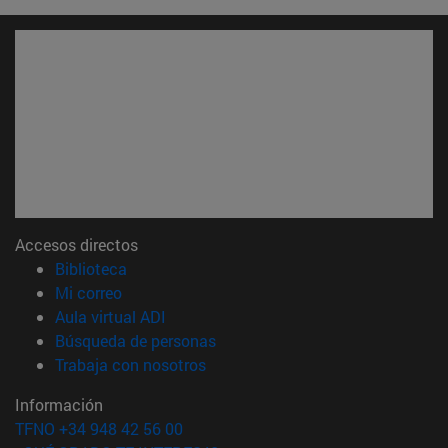
Accesos directos
(abre en nueva ventana)
Biblioteca
(abre en nueva ventana)
Mi correo
(abre en nueva ventana)
Aula virtual ADI
(abre en nueva ventana)
Búsqueda de personas
(abre en nueva ventana)
Trabaja con nosotros
Información
TFNO +34 948 42 56 00