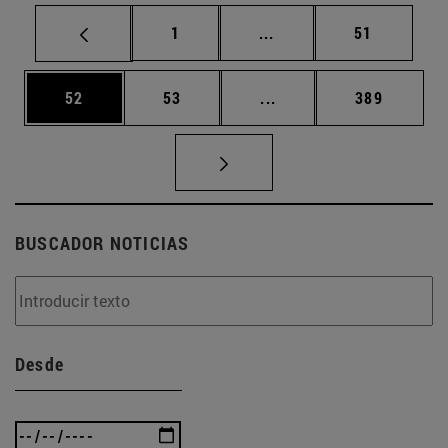
Página
Páginas intermedias Us
Página
1
...
51
Página
Página
Páginas intermedias U
Página
52
53
...
389
BUSCADOR NOTICIAS
Desde