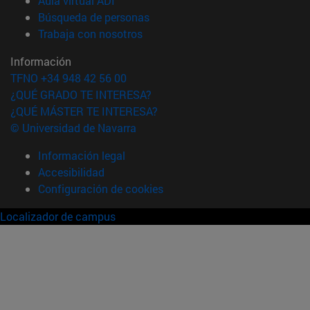
Aula virtual ADI
(abre en nueva ventana)
Búsqueda de personas
(abre en nueva ventana)
Trabaja con nosotros
Información
TFNO +34 948 42 56 00
¿QUÉ GRADO TE INTERESA?
¿QUÉ MÁSTER TE INTERESA?
© Universidad de Navarra
Información legal
Accesibilidad
Configuración de cookies
Localizador de campus