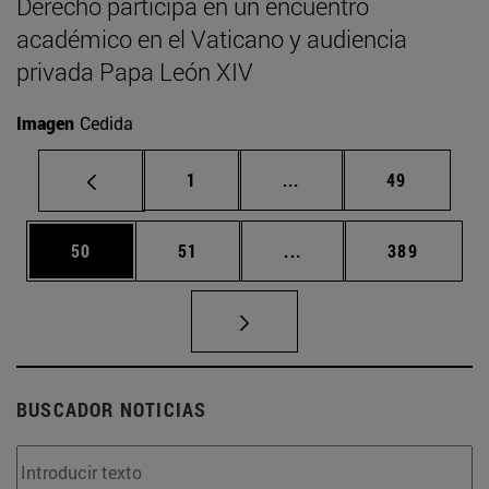
Derecho participa en un encuentro
académico en el Vaticano y audiencia
privada Papa León XIV
Imagen
Cedida
Página
Páginas intermedias Us
Página
1
...
49
Página
Página
Páginas intermedias U
Página
50
51
...
389
BUSCADOR NOTICIAS