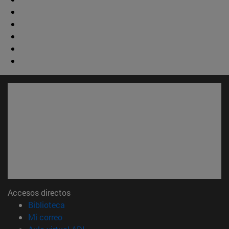
Accesos directos
(abre en nueva ventana)
Biblioteca
(abre en nueva ventana)
Mi correo
(abre en nueva ventana)