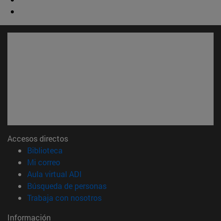
Accesos directos
(abre en nueva ventana)
Biblioteca
(abre en nueva ventana)
Mi correo
(abre en nueva ventana)
Aula virtual ADI
(abre en nueva ventana)
Búsqueda de personas
(abre en nueva ventana)
Trabaja con nosotros
Información