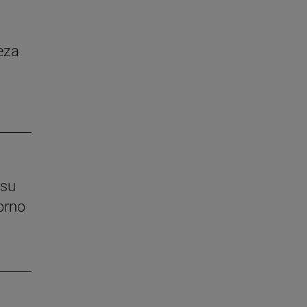
eza
 su
orno