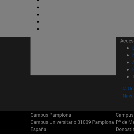
Acces
© Uni
Nava
Campus Pamplona
Campus 
Campus Universitario 31009 Pamplona
Pº de M
España
Donosti