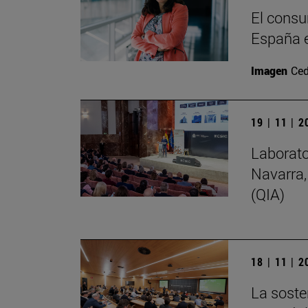
El consu
España e
Imagen
Ced
19 | 11 | 
Laborato
Navarra,
(QIA)
18 | 11 | 
La soste