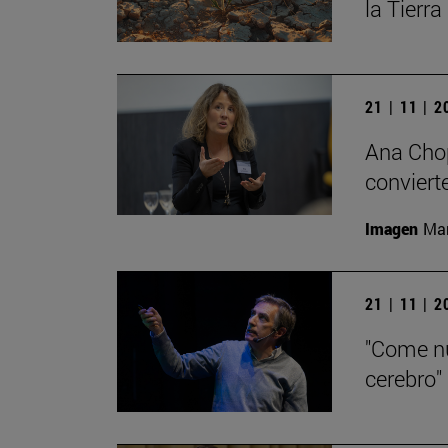
la Tierra
21 | 11 | 
Ana Chop
conviert
Imagen
Man
21 | 11 | 
"Come nu
cerebro"