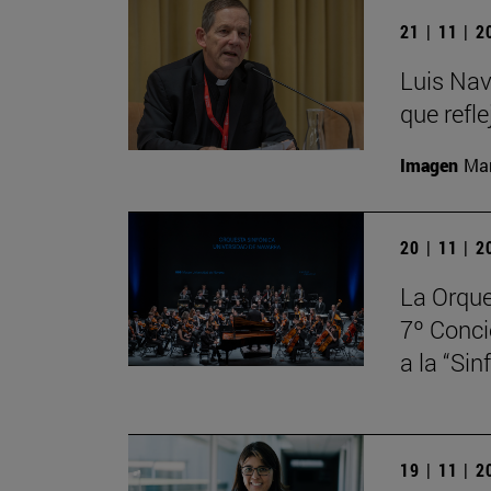
21 | 11 | 
Luis Nav
que refle
Imagen
Man
20 | 11 | 
La Orque
7º Conci
a la “Si
19 | 11 | 