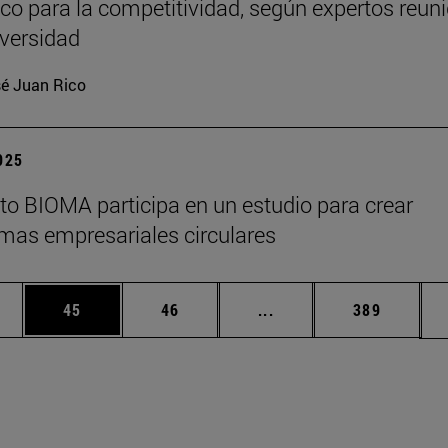
ico para la competitividad, según expertos reun
iversidad
é Juan Rico
2025
tuto BIOMA participa en un estudio para crear
mas empresariales circulares
edias Use TAB para desplazarse.
ina
Página
Página
Páginas intermedias Us
Página
45
46
...
389