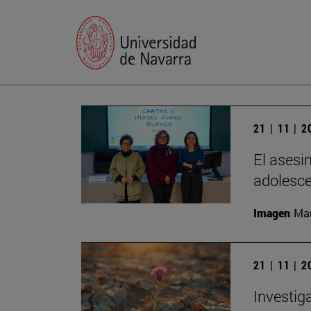
21 | 11 | 
El asesi
adolesc
Imagen
Man
21 | 11 | 
Investig