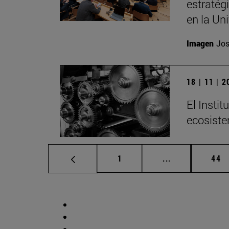
estratég
en la Un
Imagen
Jos
18 | 11 | 
El Insti
ecosiste
Página
Páginas interm
Pág
1
...
44