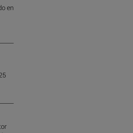
do en
025
tor