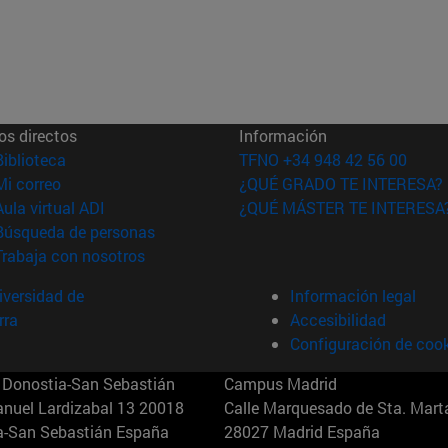
os directos
Información
(abre en nueva ventana)
Biblioteca
TFNO +34 948 42 56 00
(abre en nueva ventana)
Mi correo
¿QUÉ GRADO TE INTERESA?
(abre en nueva ventana)
Aula virtual ADI
¿QUÉ MÁSTER TE INTERESA
(abre en nueva ventana)
Búsqueda de personas
(abre en nueva ventana)
Trabaja con nosotros
versidad de
Información legal
rra
Accesibilidad
Configuración de coo
Donostia-San Sebastián
Campus Madrid
anuel Lardizabal 13 20018
Calle Marquesado de Sta. Marta
a-San Sebastián España
28027 Madrid España