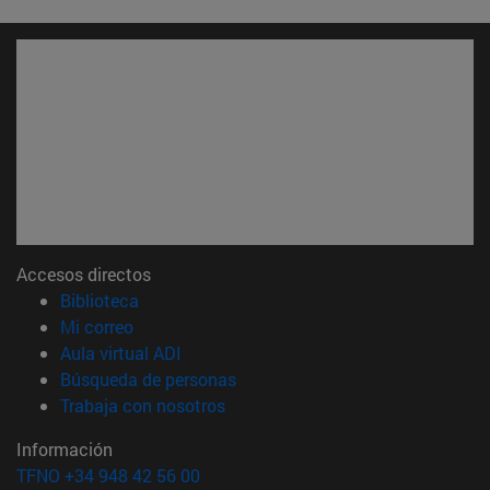
Accesos directos
(abre en nueva ventana)
Biblioteca
(abre en nueva ventana)
Mi correo
(abre en nueva ventana)
Aula virtual ADI
(abre en nueva ventana)
Búsqueda de personas
(abre en nueva ventana)
Trabaja con nosotros
Información
TFNO +34 948 42 56 00