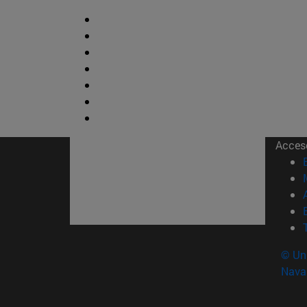
Acces
© Uni
Nava