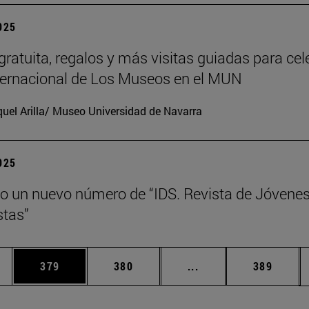
2025
gratuita, regalos y más visitas guiadas para cel
nternacional de Los Museos en el MUN
uel Arilla/ Museo Universidad de Navarra
2025
o un nuevo número de “IDS. Revista de Jóvene
tas”
ias Use TAB para desplazarse.
a
Página
Página
Páginas intermedias 
Página
379
380
...
389