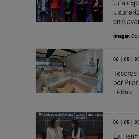
Una expo
Usunáriz 
en Nava
Imagen
Gob
06 | 05 | 
Tesoros 
por Pilar
Letras
06 | 05 | 
La Herma