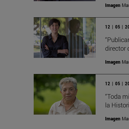
Imagen
Man
12 | 05 | 
“Publica
director 
Imagen
Man
12 | 05 | 
“Toda mi
la Histor
Imagen
Man