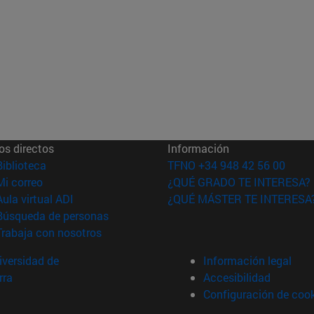
os directos
Información
(abre en nueva ventana)
Biblioteca
TFNO +34 948 42 56 00
(abre en nueva ventana)
Mi correo
¿QUÉ GRADO TE INTERESA?
(abre en nueva ventana)
Aula virtual ADI
¿QUÉ MÁSTER TE INTERESA
(abre en nueva ventana)
Búsqueda de personas
(abre en nueva ventana)
Trabaja con nosotros
versidad de
Información legal
rra
Accesibilidad
Configuración de coo