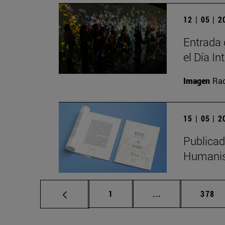
12 | 05 | 
Entrada 
el Día I
Imagen
Raq
15 | 05 | 
Publicad
Humanis
Página
Páginas intermed
Págin
1
...
378