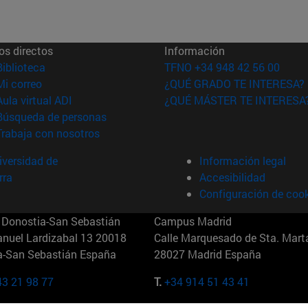
os directos
Información
(abre en nueva ventana)
Biblioteca
TFNO +34 948 42 56 00
(abre en nueva ventana)
Mi correo
¿QUÉ GRADO TE INTERESA?
(abre en nueva ventana)
Aula virtual ADI
¿QUÉ MÁSTER TE INTERESA
(abre en nueva ventana)
Búsqueda de personas
(abre en nueva ventana)
Trabaja con nosotros
versidad de
Información legal
rra
Accesibilidad
Configuración de coo
Donostia-San Sebastián
Campus Madrid
anuel Lardizabal 13 20018
Calle Marquesado de Sta. Marta
a-San Sebastián España
28027 Madrid España
43 21 98 77
T.
+34 914 51 43 41