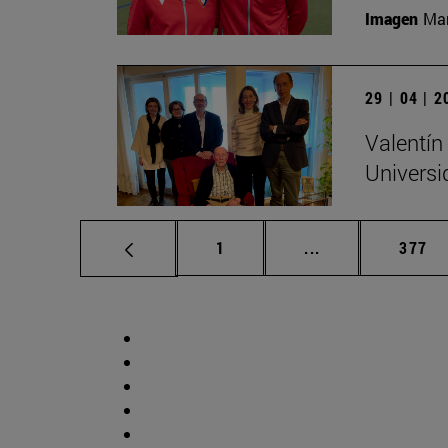
Imagen
Man
29 | 04 | 
Valentín
Universi
Página
Páginas intermed
Págin
1
...
377