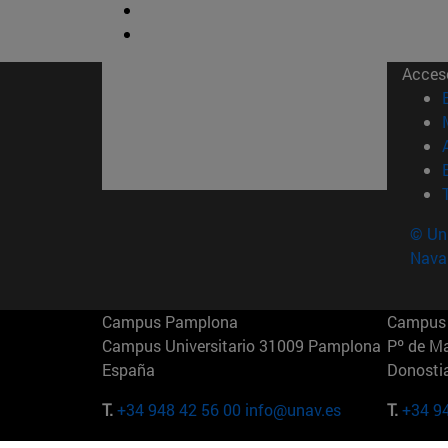
Acces
© Uni
Nava
Campus Pamplona
Campus 
Campus Universitario 31009 Pamplona
Pº de M
España
Donosti
T.
+34 948 42 56 00
info@unav.es
T.
+34 9