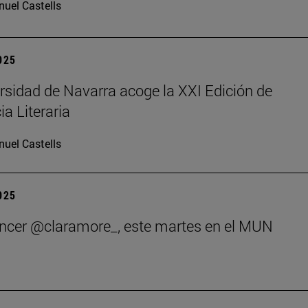
uel Castells
2025
rsidad de Navarra acoge la XXI Edición de
ia Literaria
uel Castells
2025
encer @claramore_, este martes en el MUN