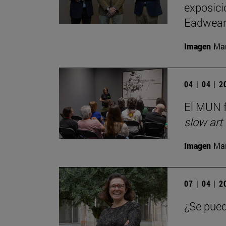
exposici
Eadwear
Imagen
Man
04 | 04 | 
El MUN f
slow art
Imagen
Man
07 | 04 | 
¿Se pued