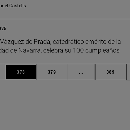
uel Castells
2025
 Vázquez de Prada, catedrático emérito de la
dad de Navarra, celebra su 100 cumpleaños
ias Use TAB para desplazarse.
a
Página
Página
Páginas intermedias 
Página
378
379
...
389