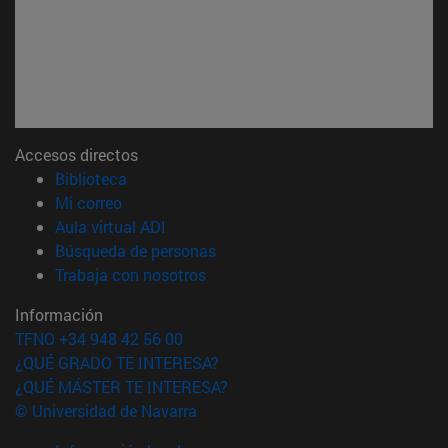
Accesos directos
(abre en nueva ventana)
Biblioteca
(abre en nueva ventana)
Mi correo
(abre en nueva ventana)
Aula virtual ADI
(abre en nueva ventana)
Búsqueda de personas
(abre en nueva ventana)
Trabaja con nosotros
Información
TFNO +34 948 42 56 00
¿QUÉ GRADO TE INTERESA?
¿QUÉ MÁSTER TE INTERESA?
© Universidad de Navarra