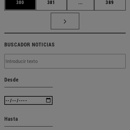
Página
Página
Páginas intermedias 
Página
380
381
...
389
BUSCADOR NOTICIAS
Desde
Hasta