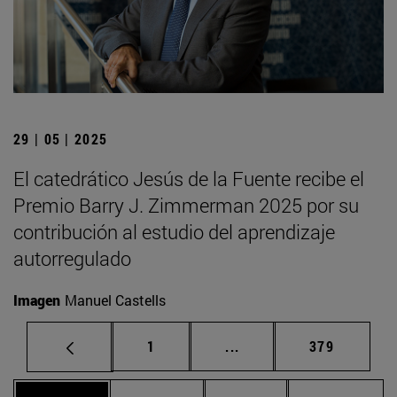
29 | 05 | 2025
El catedrático Jesús de la Fuente recibe el
Premio Barry J. Zimmerman 2025 por su
contribución al estudio del aprendizaje
autorregulado
Imagen
Manuel Castells
Página
Páginas intermedias Us
Página
1
...
379