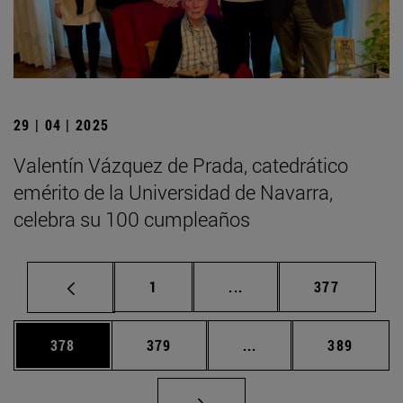
29 | 04 | 2025
Valentín Vázquez de Prada, catedrático
emérito de la Universidad de Navarra,
celebra su 100 cumpleaños
Página
Páginas intermedias Us
Página
1
...
377
Página
Página
Páginas intermedias 
Página
378
379
...
389