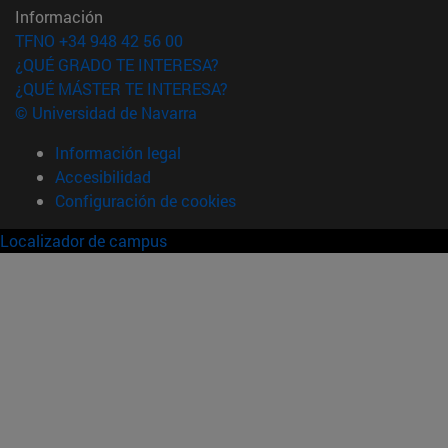
Información
TFNO +34 948 42 56 00
¿QUÉ GRADO TE INTERESA?
¿QUÉ MÁSTER TE INTERESA?
© Universidad de Navarra
Información legal
Accesibilidad
Configuración de cookies
Localizador de campus