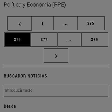
Política y Economía (PPE)
Página
Páginas intermedias Us
Página
1
...
375
Página
Página
Páginas intermedias 
Página
376
377
...
389
BUSCADOR NOTICIAS
Desde