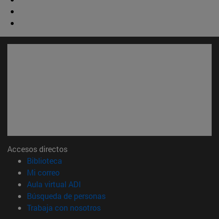
Accesos directos
(abre en nueva ventana)
Biblioteca
(abre en nueva ventana)
Mi correo
(abre en nueva ventana)
Aula virtual ADI
(abre en nueva ventana)
Búsqueda de personas
(abre en nueva ventana)
Trabaja con nosotros