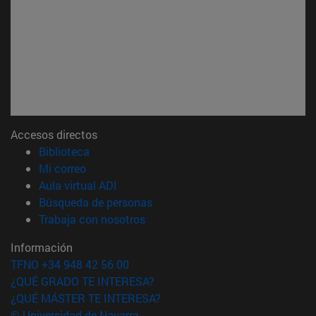
Accesos directos
(abre en nueva ventana)
Biblioteca
(abre en nueva ventana)
Mi correo
(abre en nueva ventana)
Aula virtual ADI
(abre en nueva ventana)
Búsqueda de personas
(abre en nueva ventana)
Trabaja con nosotros
Información
TFNO +34 948 42 56 00
¿QUÉ GRADO TE INTERESA?
¿QUÉ MÁSTER TE INTERESA?
© Universidad de Navarra