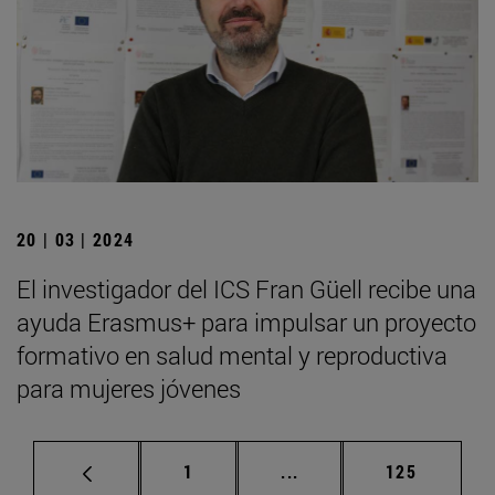
20 | 03 | 2024
El investigador del ICS Fran Güell recibe una
ayuda Erasmus+ para impulsar un proyecto
formativo en salud mental y reproductiva
para mujeres jóvenes
Página
Páginas intermedias Us
Página
1
...
125