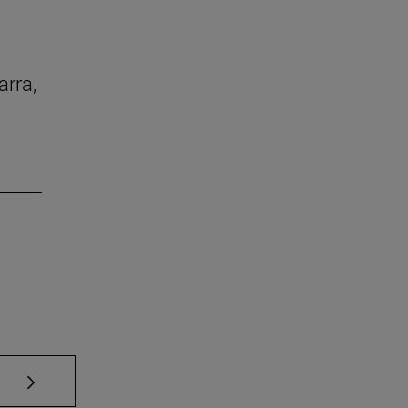
arra,
Use TAB para desplazarse.