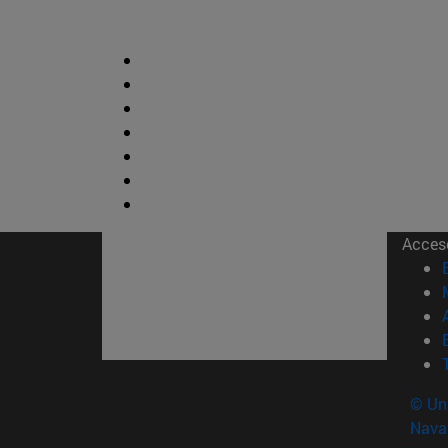
Acces
© Uni
Nava