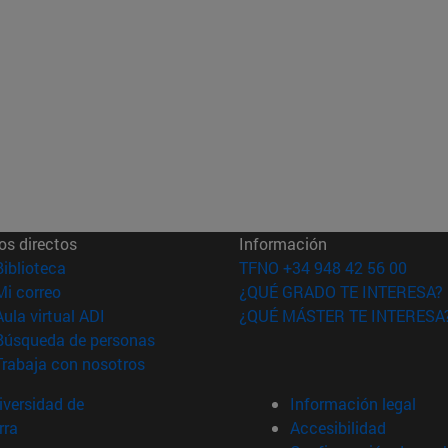
os directos
Información
(abre en nueva ventana)
Biblioteca
TFNO +34 948 42 56 00
(abre en nueva ventana)
Mi correo
¿QUÉ GRADO TE INTERESA?
(abre en nueva ventana)
Aula virtual ADI
¿QUÉ MÁSTER TE INTERESA
(abre en nueva ventana)
Búsqueda de personas
(abre en nueva ventana)
Trabaja con nosotros
versidad de
Información legal
rra
Accesibilidad