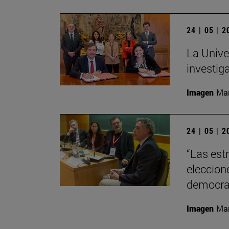
24 | 05 | 
La Unive
investiga
Imagen
Man
24 | 05 | 
“Las est
eleccion
democra
Imagen
Man