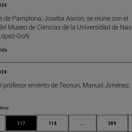
2024
de de Pamplona, Joseba Asiron, se reúne con el
 del Museo de Ciencias de la Universidad de Nav
López-Goñi
ida
2024
el profesor emérito de Tecnun, Manuel Jiménez
hivo
ias Use TAB para desplazarse.
a
Página
Página
Páginas intermedias 
Página
117
118
...
389