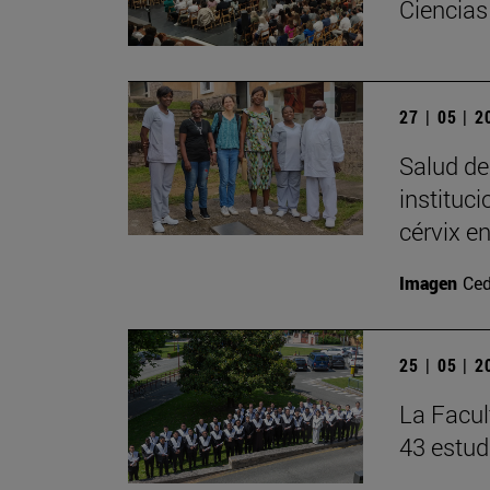
Ciencias
27 | 05 | 
Salud de
instituc
cérvix e
Imagen
Ced
25 | 05 | 
La Facul
43 estud