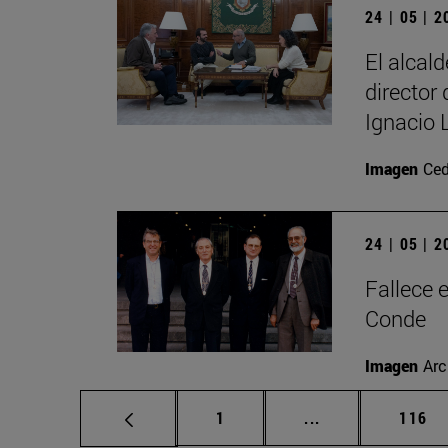
24 | 05 | 
El alcal
director
Ignacio 
Imagen
Ced
24 | 05 | 
Fallece 
Conde
Imagen
Arc
Página
Páginas intermed
Págin
1
...
116