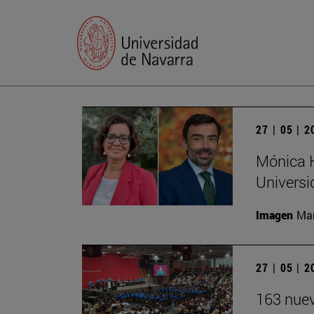
27 | 05 | 
Mónica H
Universi
Imagen
Man
27 | 05 | 
163 nuev