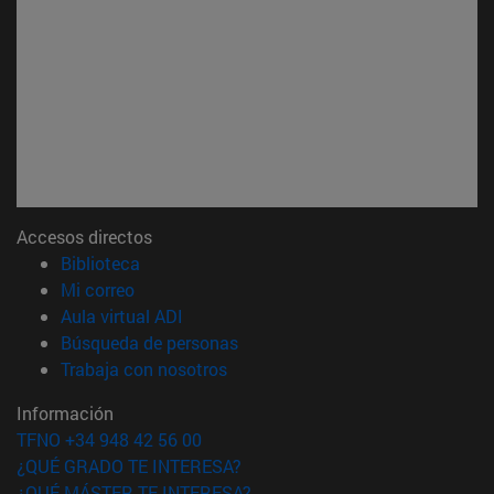
Accesos directos
(abre en nueva ventana)
Biblioteca
(abre en nueva ventana)
Mi correo
(abre en nueva ventana)
Aula virtual ADI
(abre en nueva ventana)
Búsqueda de personas
(abre en nueva ventana)
Trabaja con nosotros
Información
TFNO +34 948 42 56 00
¿QUÉ GRADO TE INTERESA?
¿QUÉ MÁSTER TE INTERESA?