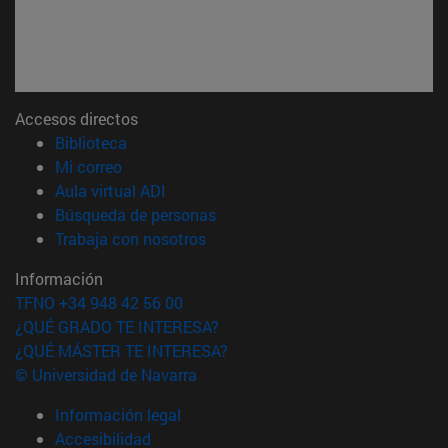
Accesos directos
(abre en nueva ventana)
Biblioteca
(abre en nueva ventana)
Mi correo
(abre en nueva ventana)
Aula virtual ADI
(abre en nueva ventana)
Búsqueda de personas
(abre en nueva ventana)
Trabaja con nosotros
Información
TFNO +34 948 42 56 00
¿QUÉ GRADO TE INTERESA?
¿QUÉ MÁSTER TE INTERESA?
© Universidad de Navarra
Información legal
Accesibilidad