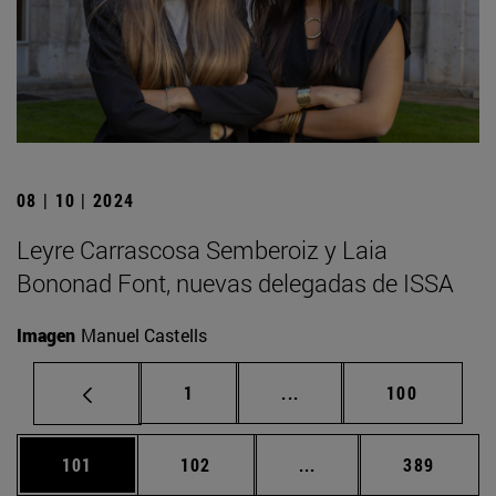
08 | 10 | 2024
Leyre Carrascosa Semberoiz y Laia
Bononad Font, nuevas delegadas de ISSA
Imagen
Manuel Castells
Página
Páginas intermedias Us
Página
1
...
100
Página
Página
Páginas intermedias 
Página
101
102
...
389