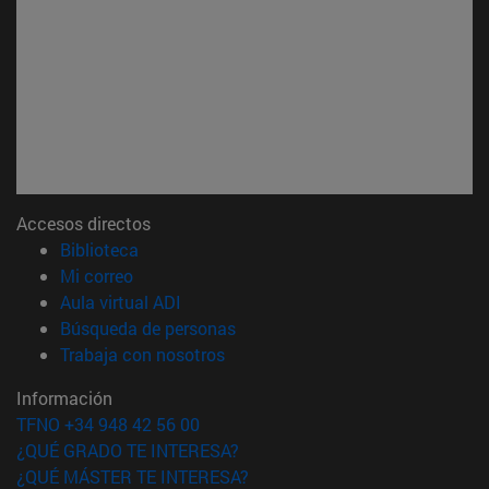
Accesos directos
(abre en nueva ventana)
Biblioteca
(abre en nueva ventana)
Mi correo
(abre en nueva ventana)
Aula virtual ADI
(abre en nueva ventana)
Búsqueda de personas
(abre en nueva ventana)
Trabaja con nosotros
Información
TFNO +34 948 42 56 00
¿QUÉ GRADO TE INTERESA?
¿QUÉ MÁSTER TE INTERESA?