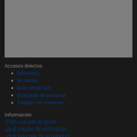
Accesos directos
(abre en nueva ventana)
Biblioteca
(abre en nueva ventana)
Mi correo
(abre en nueva ventana)
Aula virtual ADI
(abre en nueva ventana)
Búsqueda de personas
(abre en nueva ventana)
Trabaja con nosotros
Información
TFNO +34 948 42 56 00
¿QUÉ GRADO TE INTERESA?
¿QUÉ MÁSTER TE INTERESA?