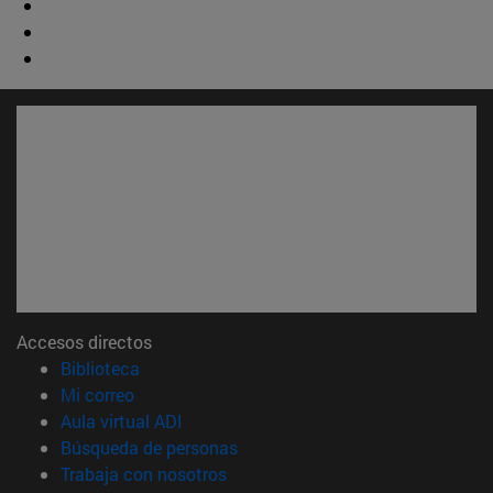
Accesos directos
(abre en nueva ventana)
Biblioteca
(abre en nueva ventana)
Mi correo
(abre en nueva ventana)
Aula virtual ADI
(abre en nueva ventana)
Búsqueda de personas
(abre en nueva ventana)
Trabaja con nosotros