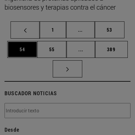
biosensores y terapias contra el cáncer
Página
Páginas intermedias Us
Página
1
...
53
Página
Página
Páginas intermedias U
Página
54
55
...
389
BUSCADOR NOTICIAS
Desde