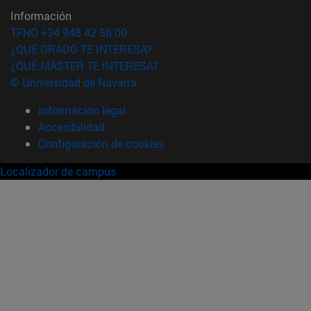
Información
TFNO +34 948 42 56 00
¿QUÉ GRADO TE INTERESA?
¿QUÉ MÁSTER TE INTERESA?
© Universidad de Navarra
Información legal
Accesibilidad
Configuración de cookies
Localizador de campus