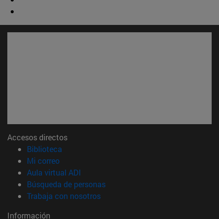
Accesos directos
(abre en nueva ventana)
Biblioteca
(abre en nueva ventana)
Mi correo
(abre en nueva ventana)
Aula virtual ADI
(abre en nueva ventana)
Búsqueda de personas
(abre en nueva ventana)
Trabaja con nosotros
Información