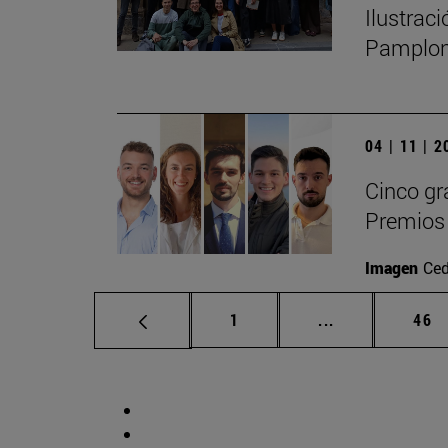
Ilustrac
Pamplo
04 | 11 | 
Cinco gr
Premios 
Imagen
Ced
Página
Páginas interm
Pág
1
...
46