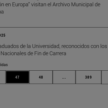
ión en Europa” visitan el Archivo Municipal de
na
2025
aduados de la Universidad, reconocidos con los
Nacionales de Fin de Carrera
idas
edias Use TAB para desplazarse.
ina
Página
Página
Páginas intermedias Us
Página
47
48
...
389