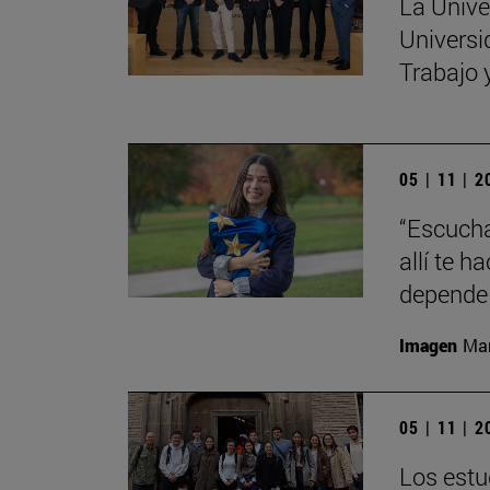
La Unive
Universi
Trabajo 
05 | 11 | 
“Escucha
allí te 
depende 
Imagen
Man
05 | 11 | 
Los estu