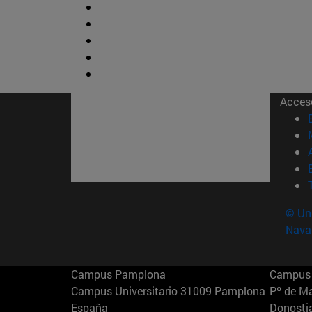
Acces
© Uni
Nava
Campus Pamplona
Campus 
Campus Universitario 31009 Pamplona
Pº de M
España
Donosti