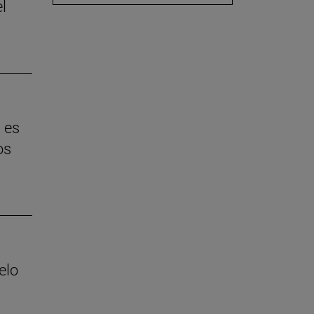
l
 es
os
elo