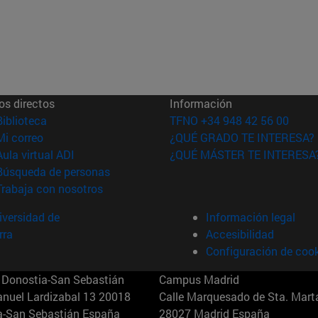
os directos
Información
(abre en nueva ventana)
Biblioteca
TFNO +34 948 42 56 00
(abre en nueva ventana)
Mi correo
¿QUÉ GRADO TE INTERESA?
(abre en nueva ventana)
Aula virtual ADI
¿QUÉ MÁSTER TE INTERESA
(abre en nueva ventana)
Búsqueda de personas
(abre en nueva ventana)
Trabaja con nosotros
versidad de
Información legal
rra
Accesibilidad
Configuración de coo
Donostia-San Sebastián
Campus Madrid
anuel Lardizabal 13 20018
Calle Marquesado de Sta. Marta
a-San Sebastián España
28027 Madrid España