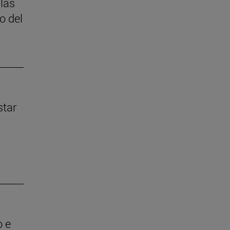
 las
o del
star
o e