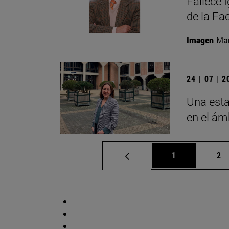
Fallece 
de la Fa
Imagen
Man
24 | 07 | 
Una esta
en el ámb
Página
Pá
1
2