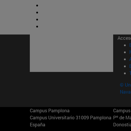
Acces
© Uni
Nava
Campus Pamplona
Campus 
Campus Universitario 31009 Pamplona
Pº de M
España
Donosti