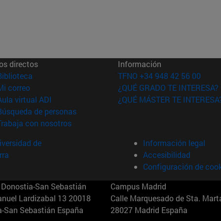
os directos
Información
(abre en nueva ventana)
Biblioteca
TFNO +34 948 42 56 00
(abre en nueva ventana)
Mi correo
¿QUÉ GRADO TE INTERESA?
(abre en nueva ventana)
Aula virtual ADI
¿QUÉ MÁSTER TE INTERESA
(abre en nueva ventana)
Búsqueda de personas
(abre en nueva ventana)
Trabaja con nosotros
versidad de
Información legal
rra
Accesibilidad
Configuración de coo
Donostia-San Sebastián
Campus Madrid
anuel Lardizabal 13 20018
Calle Marquesado de Sta. Marta
a-San Sebastián España
28027 Madrid España