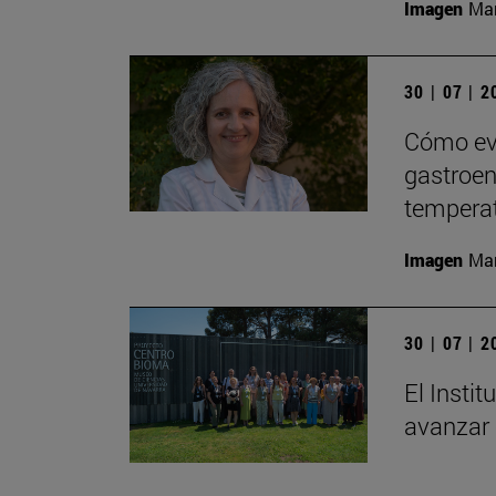
Imagen
Man
30 | 07 | 
Cómo evi
gastroent
tempera
Imagen
Man
30 | 07 | 
El Insti
avanzar 