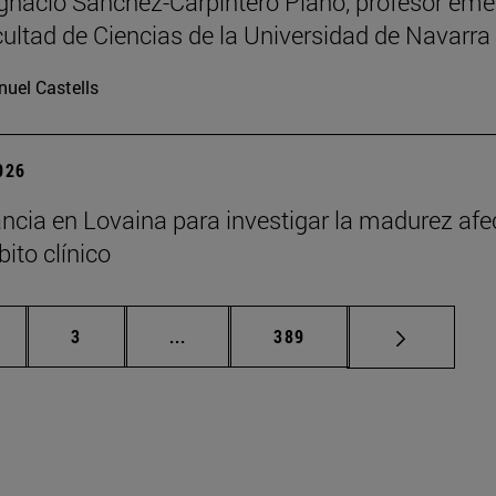
Ignacio Sánchez-Carpintero Plano, profesor emé
cultad de Ciencias de la Universidad de Navarra
uel Castells
2026
ncia en Lovaina para investigar la madurez afe
ito clínico
gina
Página
Páginas intermedias Use TAB para de
Página
3
...
389