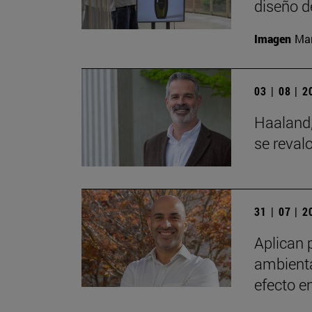
diseño d
Imagen
Man
03 | 08 | 
Haaland,
se reval
31 | 07 | 
Aplican 
ambienta
efecto e