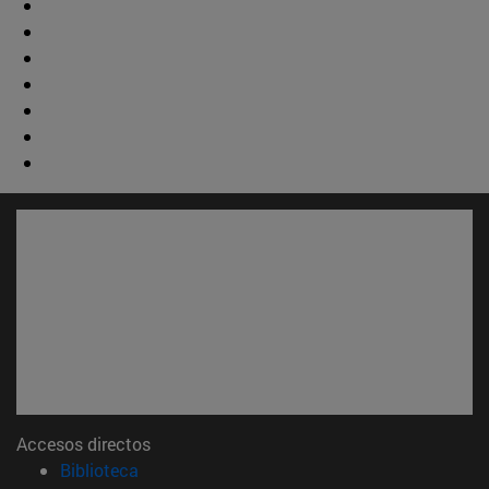
Accesos directos
(abre en nueva ventana)
Biblioteca