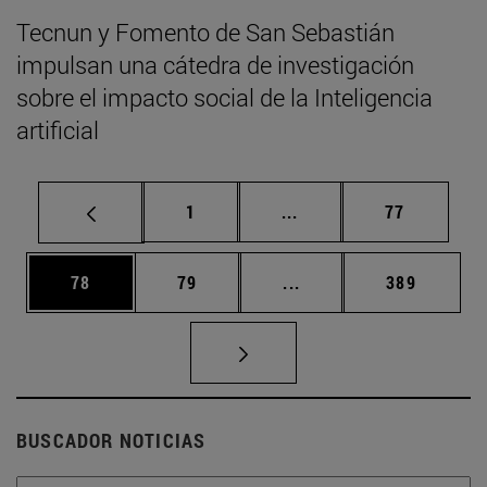
Tecnun y Fomento de San Sebastián
impulsan una cátedra de investigación
sobre el impacto social de la Inteligencia
artificial
Página
Páginas intermedias Us
Página
1
...
77
Página
Página
Páginas intermedias U
Página
78
79
...
389
BUSCADOR NOTICIAS