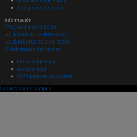
Búsqueda de personas
(abre en nueva ventana)
Trabaja con nosotros
Información
TFNO +34 948 42 56 00
¿QUÉ GRADO TE INTERESA?
¿QUÉ MÁSTER TE INTERESA?
© Universidad de Navarra
Información legal
Accesibilidad
Configuración de cookies
Localizador de campus