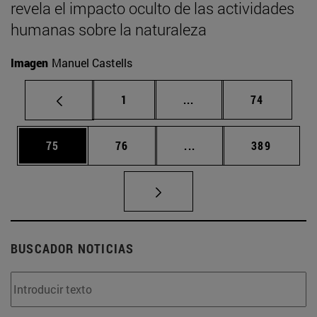
revela el impacto oculto de las actividades
humanas sobre la naturaleza
Imagen
Manuel Castells
Página
Páginas intermedias Us
Página
1
...
74
Página
Página
Páginas intermedias U
Página
75
76
...
389
BUSCADOR NOTICIAS