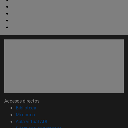
Accesos directos
(abre en nueva ventana)
Biblioteca
(abre en nueva ventana)
Mi correo
(abre en nueva ventana)
Aula virtual ADI
(abre en nueva ventana)