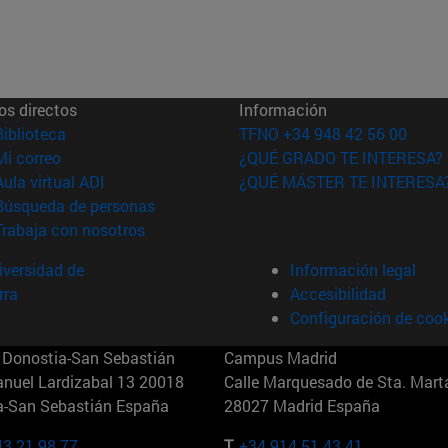
os directos
Información
(abre en nueva ventana)
Biblioteca
TFNO +34 948 42 56 00
(abre en nueva ventana)
Mi correo
¿QUÉ GRADO TE INTERESA?
(abre en nueva ventana)
Aula virtual ADI
¿QUÉ MÁSTER TE INTERESA
(abre en nueva ventana)
Búsqueda de personas
(abre en nueva ventana)
Trabaja con nosotros
versidad de
Información legal
rra
Accesibilidad
Configuración de coo
Donostia-San Sebastián
Campus Madrid
anuel Lardizabal 13 20018
Calle Marquesado de Sta. Marta
a-San Sebastián España
28027 Madrid España
43 21 98 77
T.
+34 914 51 43 41