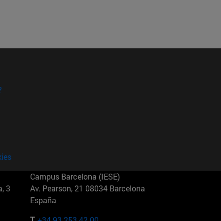
?
kies
Campus Barcelona (IESE)
, 3
Av. Pearson, 21 08034 Barcelona
España
T.
+34 93 253 42 00