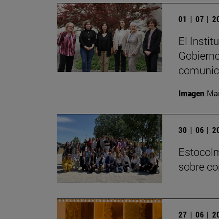
01 | 07 | 
El Insti
Gobierno
comunica
Imagen
Mar
30 | 06 | 
Estocolm
sobre co
27 | 06 | 