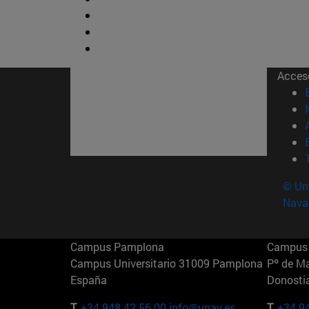
Acces
© Uni
Nava
Campus Pamplona
Campus 
Campus Universitario 31009 Pamplona
Pº de M
España
Donosti
T.
+34 948 42 56 00
info@unav.es
T.
+34 9