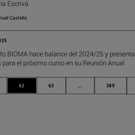
ía Escrivá
uel Castells
2025
tuto BIOMA hace balance del 2024/25 y presenta
s para el próximo curso en su Reunión Anual
edias Use TAB para desplazarse.
ina
Página
Página
Páginas intermedias Us
Página
62
63
...
389