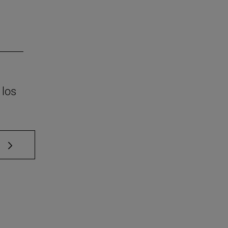
 los
e TAB para desplazarse.