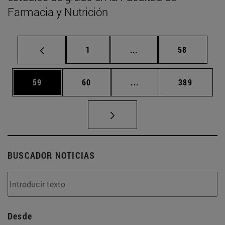
Farmacia y Nutrición
Página
Páginas intermedias Us
Página
1
...
58
Página
Página
Páginas intermedias U
Página
59
60
...
389
BUSCADOR NOTICIAS
Desde