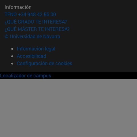
Información
TFNO +34 948 42 56 00
¿QUÉ GRADO TE INTERESA?
¿QUÉ MÁSTER TE INTERESA?
© Universidad de Navarra
Información legal
Accesibilidad
Configuración de cookies
Localizador de campus