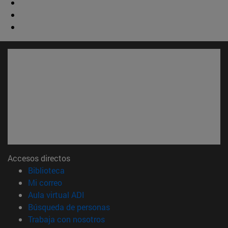
Accesos directos
(abre en nueva ventana)
Biblioteca
(abre en nueva ventana)
Mi correo
(abre en nueva ventana)
Aula virtual ADI
(abre en nueva ventana)
Búsqueda de personas
(abre en nueva ventana)
Trabaja con nosotros