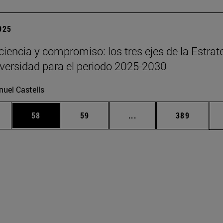
2025
 ciencia y compromiso: los tres ejes de la Estrat
iversidad para el periodo 2025-2030
uel Castells
edias Use TAB para desplazarse.
ina
Página
Página
Páginas intermedias Us
Página
58
59
...
389