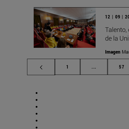
12 | 09 | 
Talento,
de la Un
Imagen
Man
Página
Páginas interm
Pág
1
...
57