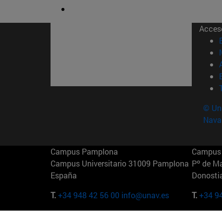
Acces
© Uni
Nava
Campus Pamplona
Campus 
Campus Universitario 31009 Pamplona
Pº de M
España
Donosti
T.
+34 948 42 56 00
info@unav.es
T.
+34 9
Campus Madrid (IESE)
Campus 