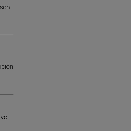
 son
ición
ivo