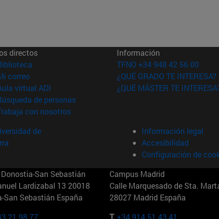
os directos
Información
(abre en nueva ventana)
Biblioteca
TFNO +34 948 42 56 00
(abre en nueva ventana)
Mi correo
¿QUÉ GRADO TE INTERESA?
(abre en nueva ventana)
Aula virtual ADI
¿QUÉ MÁSTER TE INTERESA
(abre en nueva ventana)
Búsqueda de personas
(abre en nueva ventana)
Trabaja con nosotros
versidad de
Información legal
rra
Accesibilidad
Configuración de coo
Donostia-San Sebastián
Campus Madrid
anuel Lardizabal 13 20018
Calle Marquesado de Sta. Marta
a-San Sebastián España
28027 Madrid España
43 21 98 77
T.
+34 914 51 43 41