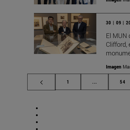
30 | 09 | 
El MUN d
Clifford,
monumen
Imagen
Man
Página
Páginas interm
Pág
1
...
54