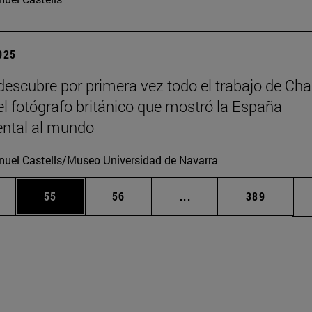
2025
escubre por primera vez todo el trabajo de Cha
 el fotógrafo británico que mostró la España
tal al mundo
uel Castells/Museo Universidad de Navarra
edias Use TAB para desplazarse.
ina
Página
Página
Páginas intermedias Us
Página
55
56
...
389