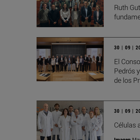
Ruth Guti
fundamen
30 | 09 | 
El Conso
Pedrós y
de los 
30 | 09 | 
Células 
Imagen
Man