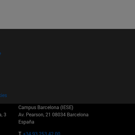
?
kies
Campus Barcelona (IESE)
, 3
Av. Pearson, 21 08034 Barcelona
España
T.
+34 93 253 42 00