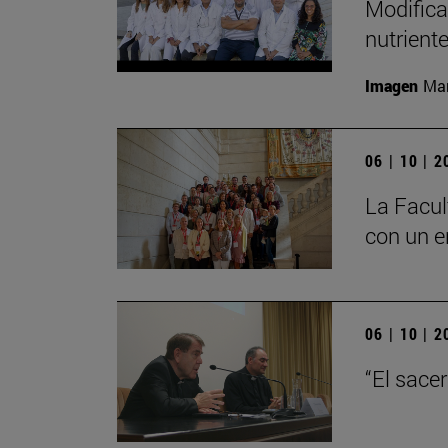
Modifica
nutrient
Imagen
Man
06 | 10 | 
La Facul
con un e
06 | 10 | 
“El sace