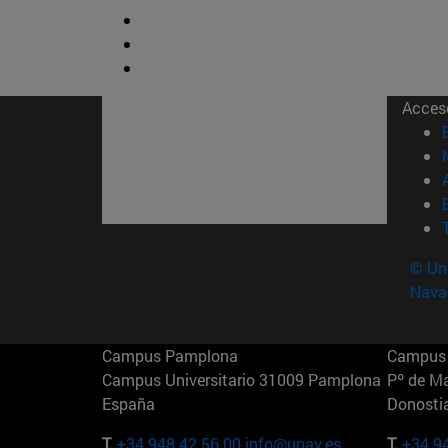
Acces
© Uni
Nava
Campus Pamplona
Campus 
Campus Universitario 31009 Pamplona
Pº de M
España
Donosti
T.
+34 948 42 56 00
info@unav.es
T.
+34 9