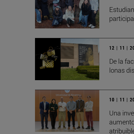
Estudian
particip
12 | 11 | 
De la fa
lonas di
10 | 11 | 
Una inve
aumento 
atribuibl