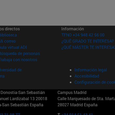
os directos
Información
(abre en nueva ventana)
Biblioteca
TFNO +34 948 42 56 00
(abre en nueva ventana)
Mi correo
¿QUÉ GRADO TE INTERESA?
(abre en nueva ventana)
Aula virtual ADI
¿QUÉ MÁSTER TE INTERESA
(abre en nueva ventana)
Búsqueda de personas
(abre en nueva ventana)
Trabaja con nosotros
versidad de
Información legal
rra
Accesibilidad
Configuración de coo
Donostia-San Sebastián
Campus Madrid
anuel Lardizabal 13 20018
Calle Marquesado de Sta. Marta
a-San Sebastián España
28027 Madrid España
43 21 98 77
T.
+34 914 51 43 41