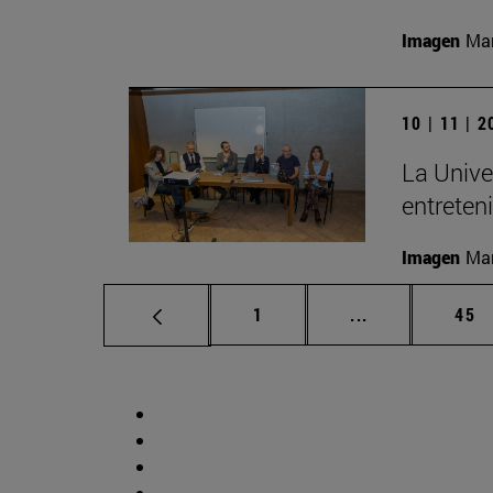
Imagen
Man
10 | 11 | 
La Unive
entreten
Imagen
Man
Página
Páginas interm
Pág
1
...
45