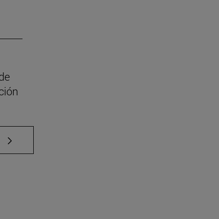
 de
ción
e TAB para desplazarse.