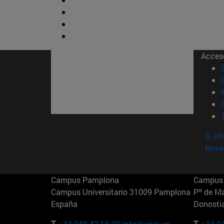
Acces
© Uni
Nava
Campus Pamplona
Campus 
Campus Universitario 31009 Pamplona
Pº de M
España
Donosti
T.
+34 948 42 56 00
info@unav.es
T.
+34 9