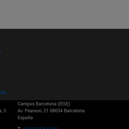
?
kies
Campus Barcelona (IESE)
, 3
Av. Pearson, 21 08034 Barcelona
España
T.
+34 93 253 42 00