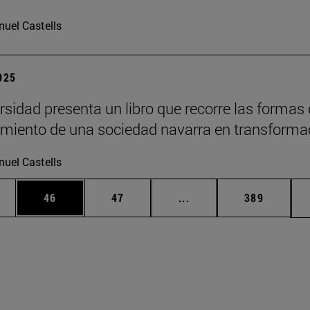
uel Castells
2025
rsidad presenta un libro que recorre las formas
imiento de una sociedad navarra en transforma
uel Castells
edias Use TAB para desplazarse.
ina
Página
Página
Páginas intermedias Us
Página
46
47
...
389