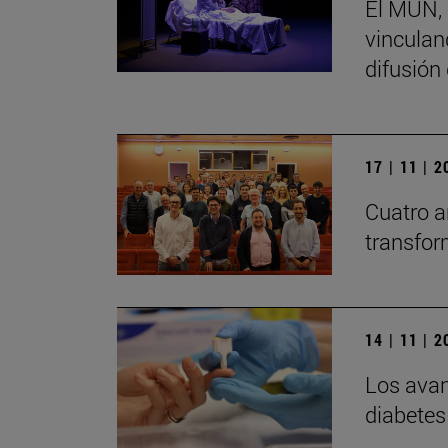
El MUN, 
vinculand
difusión
17 | 11 | 
Cuatro a
transfor
14 | 11 | 
Los avan
diabetes 