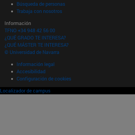
(abre en nueva ventana)
Búsqueda de personas
(abre en nueva ventana)
Trabaja con nosotros
Información
TFNO +34 948 42 56 00
¿QUÉ GRADO TE INTERESA?
¿QUÉ MÁSTER TE INTERESA?
© Universidad de Navarra
Información legal
Accesibilidad
Configuración de cookies
Localizador de campus