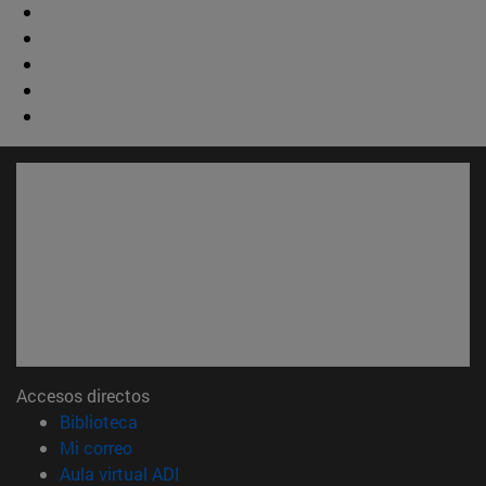
Accesos directos
(abre en nueva ventana)
Biblioteca
(abre en nueva ventana)
Mi correo
(abre en nueva ventana)
Aula virtual ADI