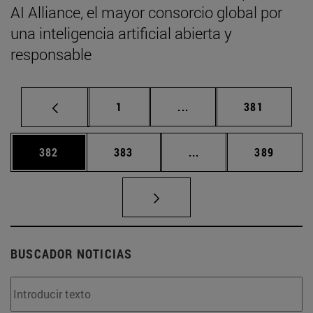
AI Alliance, el mayor consorcio global por
una inteligencia artificial abierta y
responsable
Página
Páginas intermedias Us
Página
1
...
381
Página
Página
Páginas intermedias 
Página
382
383
...
389
BUSCADOR NOTICIAS