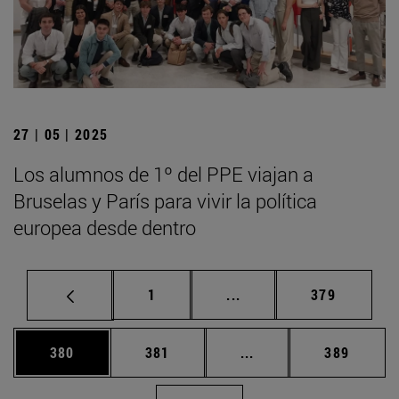
27 | 05 | 2025
Los alumnos de 1º del PPE viajan a
Bruselas y París para vivir la política
europea desde dentro
Página
Páginas intermedias Us
Página
1
...
379
Página
Página
Páginas intermedias 
Página
380
381
...
389