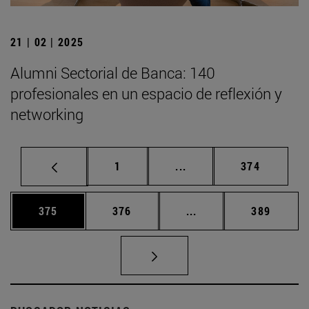
21 | 02 | 2025
Alumni Sectorial de Banca: 140
profesionales en un espacio de reflexión y
networking
Página
Páginas intermedias Us
Página
1
...
374
Página
Página
Páginas intermedias 
Página
375
376
...
389