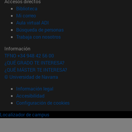
Accesos directos
(abre en nueva ventana)
Biblioteca
(abre en nueva ventana)
Mi correo
(abre en nueva ventana)
Aula virtual ADI
(abre en nueva ventana)
Búsqueda de personas
(abre en nueva ventana)
Trabaja con nosotros
Información
TFNO +34 948 42 56 00
¿QUÉ GRADO TE INTERESA?
¿QUÉ MÁSTER TE INTERESA?
© Universidad de Navarra
Información legal
Accesibilidad
Configuración de cookies
Localizador de campus