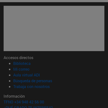
Accesos directos
(abre en nueva ventana)
Biblioteca
(abre en nueva ventana)
Mi correo
(abre en nueva ventana)
Aula virtual ADI
(abre en nueva ventana)
Búsqueda de personas
(abre en nueva ventana)
Trabaja con nosotros
Información
TFNO +34 948 42 56 00
¿QUÉ GRADO TE INTERESA?