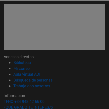
Accesos directos
(abre en nueva ventana)
Biblioteca
(abre en nueva ventana)
Mi correo
(abre en nueva ventana)
Aula virtual ADI
(abre en nueva ventana)
Búsqueda de personas
(abre en nueva ventana)
Trabaja con nosotros
Información
TFNO +34 948 42 56 00
¿QUÉ GRADO TE INTERESA?