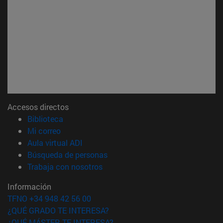
Accesos directos
(abre en nueva ventana)
Biblioteca
(abre en nueva ventana)
Mi correo
(abre en nueva ventana)
Aula virtual ADI
(abre en nueva ventana)
Búsqueda de personas
(abre en nueva ventana)
Trabaja con nosotros
Información
TFNO +34 948 42 56 00
¿QUÉ GRADO TE INTERESA?
¿QUÉ MÁSTER TE INTERESA?