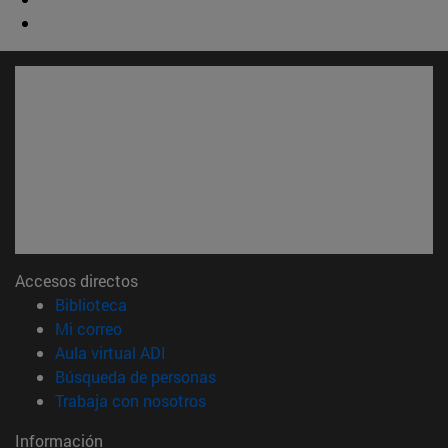
Accesos directos
(abre en nueva ventana)
Biblioteca
(abre en nueva ventana)
Mi correo
(abre en nueva ventana)
Aula virtual ADI
(abre en nueva ventana)
Búsqueda de personas
(abre en nueva ventana)
Trabaja con nosotros
Información