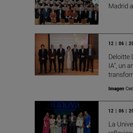
Madrid a
12 | 06 | 
Deloitte
IA", un 
transfor
Imagen
Ced
12 | 06 | 
La Unive
reflexio