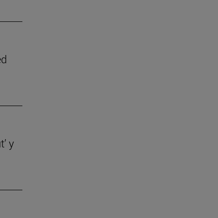
ed
t’ y