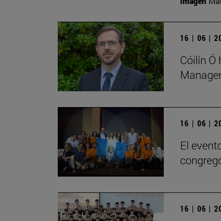
Imagen
Man
16 | 06 | 
Cóilín Ó
Managem
16 | 06 | 
El evento
congregó
16 | 06 | 