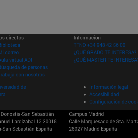
os directos
Información
(abre en nueva ventana)
Biblioteca
TFNO +34 948 42 56 00
(abre en nueva ventana)
Mi correo
¿QUÉ GRADO TE INTERESA?
(abre en nueva ventana)
Aula virtual ADI
¿QUÉ MÁSTER TE INTERESA
(abre en nueva ventana)
Búsqueda de personas
(abre en nueva ventana)
Trabaja con nosotros
versidad de
Información legal
rra
Accesibilidad
Configuración de coo
Donostia-San Sebastián
Campus Madrid
anuel Lardizabal 13 20018
Calle Marquesado de Sta. Marta
a-San Sebastián España
28027 Madrid España