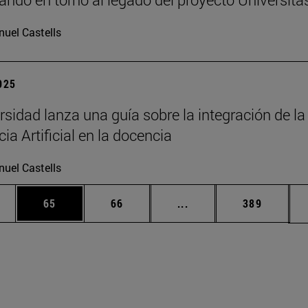
uel Castells
2025
rsidad lanza una guía sobre la integración de la
cia Artificial en la docencia
uel Castells
edias Use TAB para desplazarse.
ina
Página
Página
Páginas intermedias Us
Página
65
66
...
389