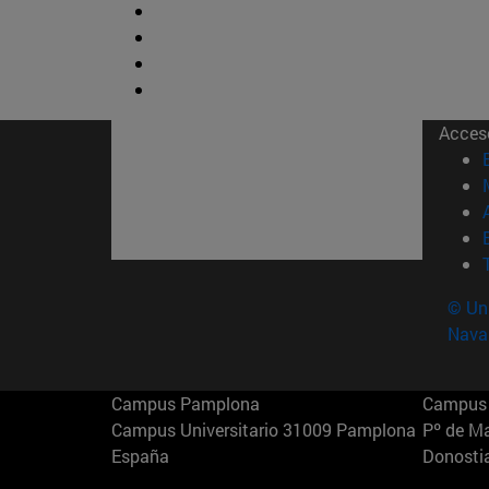
Acces
© Uni
Nava
Campus Pamplona
Campus 
Campus Universitario 31009 Pamplona
Pº de M
España
Donosti