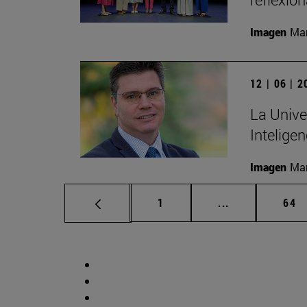
Imagen
Man
12 | 06 | 
La Unive
Inteligen
Imagen
Man
Página
Páginas interm
Pág
1
...
64