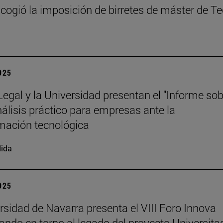
cogió la imposición de birretes de máster de T
2025
 Legal y la Universidad presentan el "Informe so
análisis práctico para empresas ante la
mación tecnológica
ida
2025
rsidad de Navarra presenta el VIII Foro Innova
nando en torno al legado del proyecto Universita