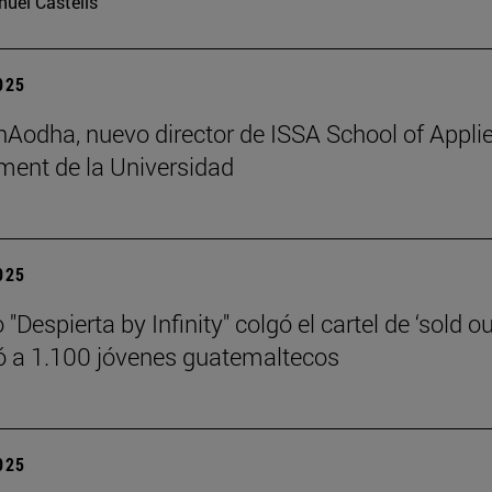
uel Castells
2025
 hAodha, nuevo director de ISSA School of Appli
ent de la Universidad
2025
 "Despierta by Infinity" colgó el cartel de ‘sold ou
 a 1.100 jóvenes guatemaltecos
2025