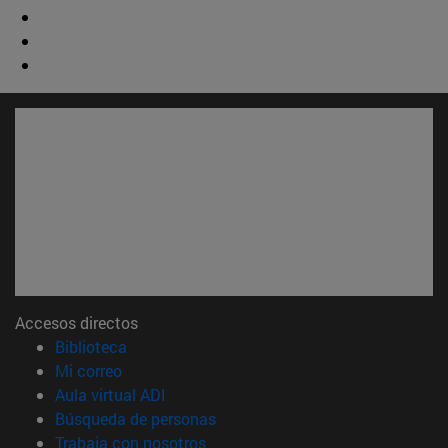
Accesos directos
(abre en nueva ventana)
Biblioteca
(abre en nueva ventana)
Mi correo
(abre en nueva ventana)
Aula virtual ADI
(abre en nueva ventana)
Búsqueda de personas
(abre en nueva ventana)
Trabaja con nosotros