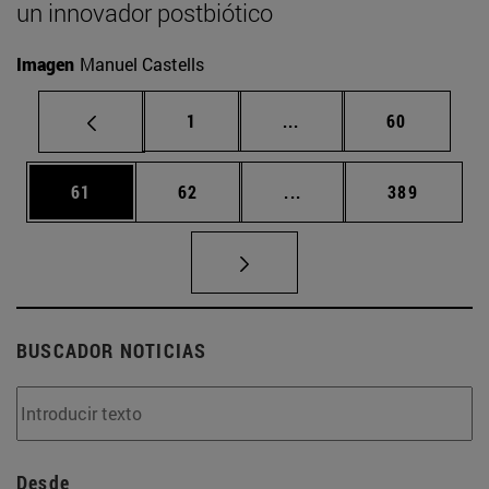
un innovador postbiótico
Imagen
Manuel Castells
Página
Páginas intermedias Us
Página
1
...
60
Página
Página
Páginas intermedias U
Página
61
62
...
389
BUSCADOR NOTICIAS
Desde