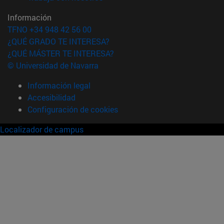
Información
TFNO +34 948 42 56 00
¿QUÉ GRADO TE INTERESA?
¿QUÉ MÁSTER TE INTERESA?
© Universidad de Navarra
Información legal
Accesibilidad
Configuración de cookies
Localizador de campus