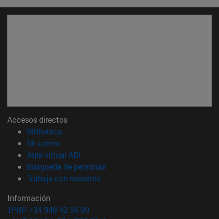
Accesos directos
(abre en nueva ventana)
Biblioteca
(abre en nueva ventana)
Mi correo
(abre en nueva ventana)
Aula virtual ADI
(abre en nueva ventana)
Búsqueda de personas
(abre en nueva ventana)
Trabaja con nosotros
Información
TFNO +34 948 42 56 00