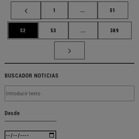
Página
Páginas intermedias Us
Página
1
...
51
Página
Página
Páginas intermedias U
Página
52
53
...
389
BUSCADOR NOTICIAS
Desde