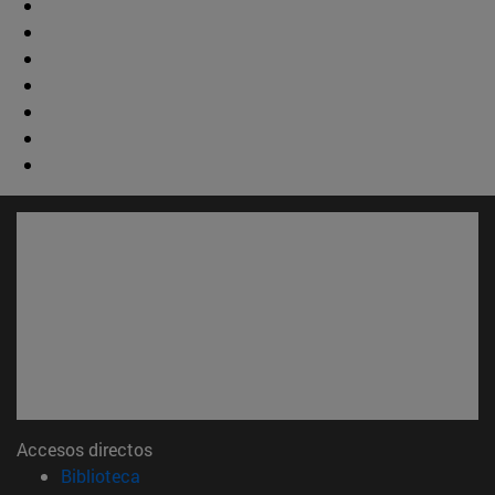
Accesos directos
(abre en nueva ventana)
Biblioteca