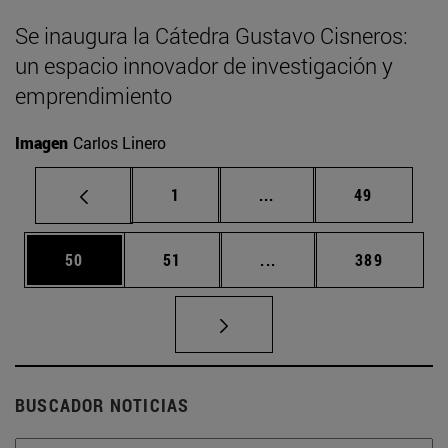
Se inaugura la Cátedra Gustavo Cisneros:
un espacio innovador de investigación y
emprendimiento
Imagen
Carlos Linero
Página
Páginas intermedias Us
Página
1
...
49
Página
Página
Páginas intermedias U
Página
50
51
...
389
BUSCADOR NOTICIAS