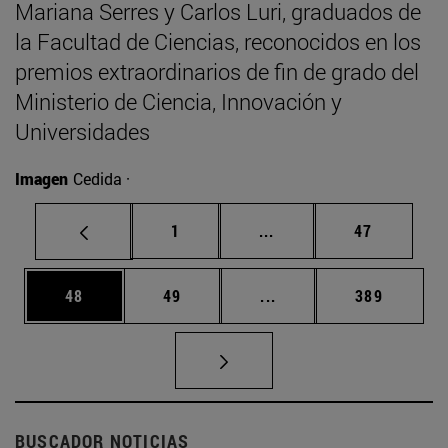
Mariana Serres y Carlos Luri, graduados de
la Facultad de Ciencias, reconocidos en los
premios extraordinarios de fin de grado del
Ministerio de Ciencia, Innovación y
Universidades
Imagen
Cedida ·
Página
Páginas intermedias Us
Página
1
...
47
Página
Página
Páginas intermedias U
Página
48
49
...
389
BUSCADOR NOTICIAS