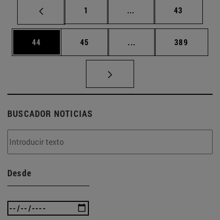
Página
Páginas intermedias Us
Página
1
...
43
Página
Página
Páginas intermedias U
Página
44
45
...
389
BUSCADOR NOTICIAS
Desde