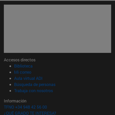
Accesos directos
(abre en nueva ventana)
Biblioteca
(abre en nueva ventana)
Mi correo
(abre en nueva ventana)
Aula virtual ADI
(abre en nueva ventana)
Búsqueda de personas
(abre en nueva ventana)
Trabaja con nosotros
Información
TFNO +34 948 42 56 00
¿QUÉ GRADO TE INTERESA?