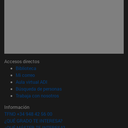
Accesos directos
(abre en nueva ventana)
Biblioteca
(abre en nueva ventana)
Mi correo
(abre en nueva ventana)
Aula virtual ADI
(abre en nueva ventana)
Búsqueda de personas
(abre en nueva ventana)
Trabaja con nosotros
Información
TFNO +34 948 42 56 00
¿QUÉ GRADO TE INTERESA?
¿QUÉ MÁSTER TE INTERESA?