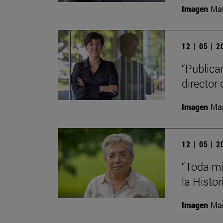
Imagen
Man
12 | 05 | 
“Publica
director 
Imagen
Man
12 | 05 | 
“Toda mi
la Histor
Imagen
Man