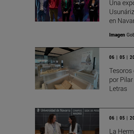
Una expo
Usunáriz 
en Nava
Imagen
Gob
06 | 05 | 
Tesoros 
por Pilar
Letras
06 | 05 | 
La Herma