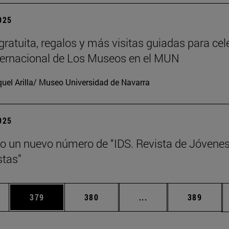
2025
gratuita, regalos y más visitas guiadas para cel
nternacional de Los Museos en el MUN
uel Arilla/ Museo Universidad de Navarra
2025
o un nuevo número de “IDS. Revista de Jóvene
tas”
ias Use TAB para desplazarse.
a
Página
Página
Páginas intermedias 
Página
379
380
...
389