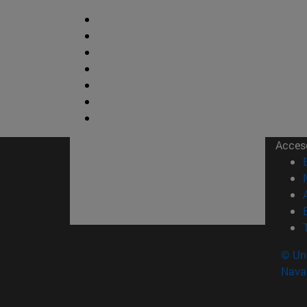
Acces
© Uni
Nava