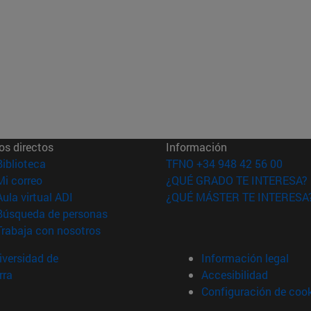
os directos
Información
(abre en nueva ventana)
Biblioteca
TFNO +34 948 42 56 00
(abre en nueva ventana)
Mi correo
¿QUÉ GRADO TE INTERESA?
(abre en nueva ventana)
Aula virtual ADI
¿QUÉ MÁSTER TE INTERESA
(abre en nueva ventana)
Búsqueda de personas
(abre en nueva ventana)
Trabaja con nosotros
versidad de
Información legal
rra
Accesibilidad
Configuración de coo