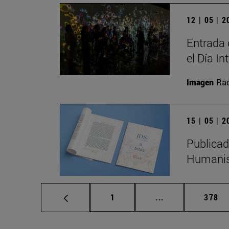
12 | 05 | 
Entrada 
el Día I
Imagen
Raq
15 | 05 | 
Publicad
Humanis
Página
Páginas intermed
Págin
1
...
378