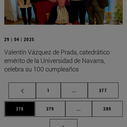
29 | 04 | 2025
Valentín Vázquez de Prada, catedrático
emérito de la Universidad de Navarra,
celebra su 100 cumpleaños
Página
Páginas intermedias Us
Página
1
...
377
Página
Página
Páginas intermedias 
Página
378
379
...
389