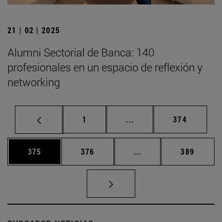
21 | 02 | 2025
Alumni Sectorial de Banca: 140
profesionales en un espacio de reflexión y
networking
Página
Páginas intermedias Us
Página
1
...
374
Página
Página
Páginas intermedias 
Página
375
376
...
389