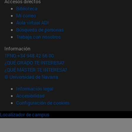
Accesos directos
(abre en nueva ventana)
Biblioteca
(abre en nueva ventana)
Mi correo
(abre en nueva ventana)
Aula virtual ADI
(abre en nueva ventana)
Búsqueda de personas
(abre en nueva ventana)
Trabaja con nosotros
Información
TFNO +34 948 42 56 00
¿QUÉ GRADO TE INTERESA?
¿QUÉ MÁSTER TE INTERESA?
© Universidad de Navarra
Información legal
Accesibilidad
Configuración de cookies
Localizador de campus